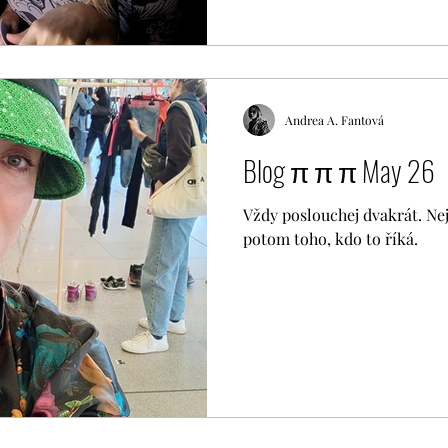
Andrea A. Fantová
Blog π π π May 26
Vždy poslouchej dvakrát. Nej
potom toho, kdo to říká.