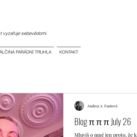
st vyzařuje sebevědomí.
ÁLČINA PARÁDNÍ TRUHLA
KONTAKT
Andrea A. Fantová
Blog π π π July 26
Mluvíš o mně jen proto, že 