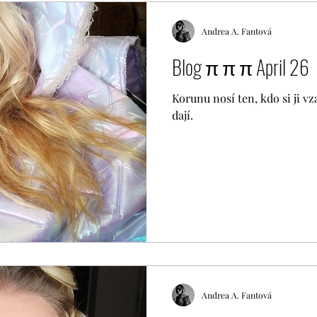
Andrea A. Fantová
Blog π π π April 26
Korunu nosí ten, kdo si ji vza
dají.
Andrea A. Fantová