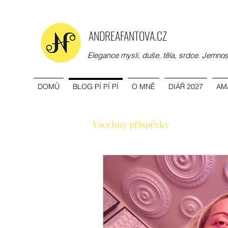
ANDREAFANTOVA.CZ
Elegance mysli, duše, těla, srdce. Jemno
DOMŮ
BLOG PÍ PÍ PÍ
O MNĚ
DIÁŘ 2027
AM
Všechny příspěvky