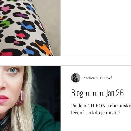
Andrea A. Fantová
Blog π π π Jan 26
Půjde o CHIRON a chironský 
léčení... a kdo je misfit?