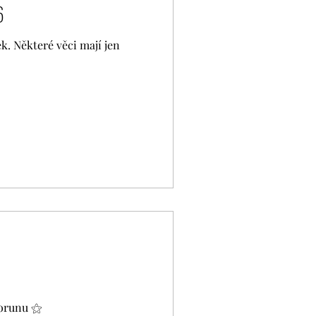
26
k. Některé věci mají jen
korunu ⚝