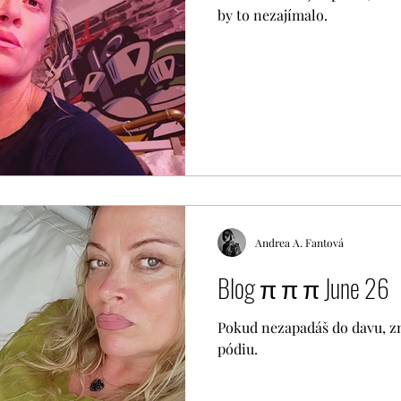
by to nezajímalo.
Andrea A. Fantová
Blog π π π June 26
Pokud nezapadáš do davu, zn
pódiu.