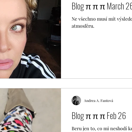
Blog π π π March 
Ne všechno musí mít výslede
atmosféru.
Andrea A. Fantová
Blog π π π Feb 26
Beru jen to, co mi neshodí 