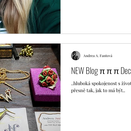
Andrea A. Fantová
NEW Blog π π π Dec
..hluboká spokojenost s živo
přesně tak, jak to má být..