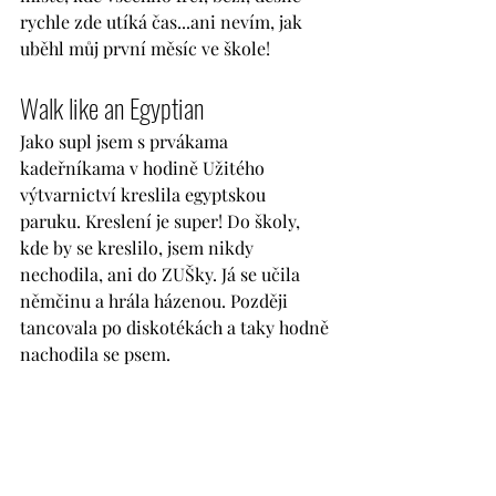
rychle zde utíká čas...ani nevím, jak 
uběhl můj první měsíc ve škole!
Walk like an Egyptian
Jako supl jsem s prvákama 
kadeřníkama v hodině Užitého 
výtvarnictví kreslila egyptskou 
paruku. Kreslení je super! Do školy, 
kde by se kreslilo, jsem nikdy 
nechodila, ani do ZUŠky. Já se učila 
němčinu a hrála házenou. Později 
tancovala po diskotékách a taky hodně 
nachodila se psem.