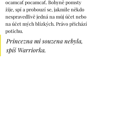
ocamcať pocamcať. Bohyně pomsty 
žije, spí a probouzí se, jakmile někdo 
nespravedlivě jedná na můj účet nebo 
na účet mých blízkých. Právo přichází 
potichu. 
Princezna mi souzena nebyla, 
spíš Warriorka.