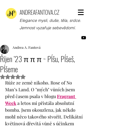
ANDREAFANTOVA.CZ
Elegance mysli, duše, těla, srdce.
Jemnost vyzařuje sebevědomí.
Andrea A. Fantová
Říjen ’23 π π π ~ PÍšu, PÍšeš,
PÍšeme
Hodnoceno NaN z 5 hvězdiček.
Růže ze země nikoho. Rose of No 
Man’s Land. O "mých" vůních jsem 
před časem psala v blogu 
Fragrant 
Week
 a letos mi přistála absolutní 
bomba. Jsem okouzlena, jak někdo 
mohl něco takového stvořit. Delikátní 
květinová dřevitá vůně s účinkem 