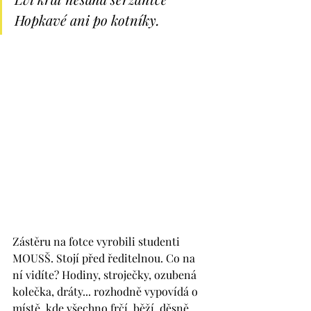
Hopkavé ani po kotníky. 
Zástěru na fotce vyrobili studenti 
MOUSŠ. Stojí před ředitelnou. Co na 
ní vidíte? Hodiny, stroječky, ozubená 
kolečka, dráty... rozhodně vypovídá o 
místě, kde všechno frčí, běží, děsně 