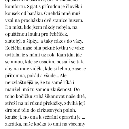
komfortu. Spjat s přírodou je člověk i 
kousek od baráku. Onehdá mně muž 
vzal na procházku dvě stanice busem. 
Do míst, kde jsem nikdy nebyla, na 
opuštěnou louku pro řebříček, 
zlatobýl a šípky.. a taky rákos do vázy. 
Kočička naše bílá pěkně kytku ve váze 
uvítala, je s námi už rok! Kam jdu, jde 
se mnou, kde se usadím, posadí se tak, 
aby na mne viděla, kde si lehnu, zase je 
přítomna, pořád a všude... Ale 
nejzvláštnější je, že to samé říká i 
manžel, má tu samou zkušenost. Do 
toho kočičku stíhá šikanovat naše dítě, 
střeží na ni různé překážky, zdvihá její 
drobné tělo do cirkusových poloh, 
kouše jí, no ona k sežrání opravdu je ... 
zkrátka, naše kočka to umí na všechny 