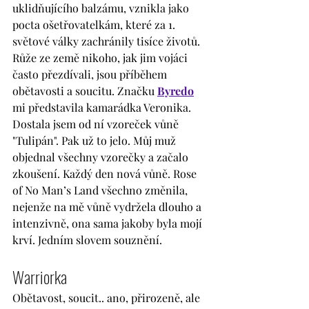
uklidňujícího balzámu, vznikla jako 
pocta ošetřovatelkám, které za 1. 
světové války zachránily tisíce životů. 
Růže ze země nikoho, jak jim vojáci 
často přezdívali, jsou příběhem 
obětavosti a soucitu. Značku 
Byredo
mi představila kamarádka Veronika. 
Dostala jsem od ní vzoreček vůně 
"Tulipán". Pak už to jelo. Můj muž 
objednal všechny vzorečky a začalo 
zkoušení. Každý den nová vůně. Rose 
of No Man’s Land všechno změnila, 
nejenže na mě vůně vydržela dlouho a 
intenzivně, ona sama jakoby byla mojí 
krví. Jedním slovem souznění.
Warriorka
Obětavost, soucit.. ano, přirozeně, ale 