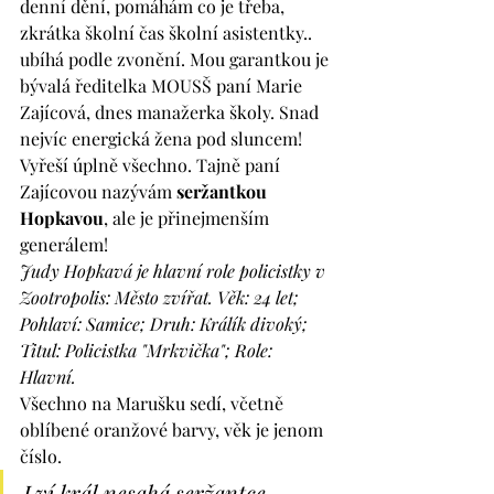
denní dění, pomáhám co je třeba, 
zkrátka školní čas školní asistentky.. 
ubíhá podle zvonění. Mou garantkou je 
bývalá ředitelka MOUSŠ paní Marie 
Zajícová, dnes manažerka školy. Snad 
nejvíc energická žena pod sluncem! 
Vyřeší úplně všechno. Tajně paní 
Zajícovou nazývám 
seržantkou 
Hopkavou
, ale je přinejmenším 
generálem! 
Judy Hopkavá je hlavní role policistky v 
Zootropolis: Město zvířat. Věk: 24 let; 
Pohlaví: Samice; Druh: Králík divoký; 
Titul: Policistka "Mrkvička"; Role: 
Hlavní. 
Všechno na Marušku sedí, včetně 
oblíbené oranžové barvy, věk je jenom 
číslo. 
Lví král nesahá seržantce 