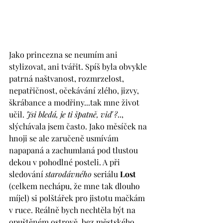
Jako princezna se neumím ani 
stylizovat, ani tvářit. Spíš byla obvykle 
patrná naštvanost, rozmrzelost, 
nepatřičnost, očekávání zlého, jizvy, 
škrábance a modřiny...tak mne život 
učil. 
Jsi bledá, je ti špatně, viď ?
.., 
slýchávala jsem často. Jako měsíček na 
hnoji se ale zaručeně usmívám 
napapaná a zachumlaná pod tlustou 
dekou v pohodlné posteli. A při 
sledování 
starodávného
 seriálu 
Lost
(celkem nechápu, že mne tak dlouho 
míjel) si polštářek pro jistotu mačkám 
v ruce. Reálně bych nechtěla být na 
opuštěném ostrově, bez městského 