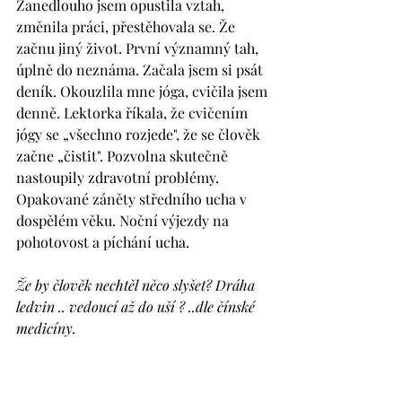
Zanedlouho jsem opustila vztah, 
změnila práci, přestěhovala se. Že 
začnu jiný život. První významný tah, 
úplně do neznáma. Začala jsem si psát 
deník. Okouzlila mne jóga, cvičila jsem 
denně. Lektorka říkala, že cvičením 
jógy se „všechno rozjede", že se člověk 
začne „čistit". Pozvolna skutečně 
nastoupily zdravotní problémy. 
Opakované záněty středního ucha v 
dospělém věku. Noční výjezdy na 
pohotovost a píchání ucha.
Že by člověk nechtěl něco slyšet? Dráha 
ledvin .. vedoucí až do uší ? ..dle čínské 
medicíny.