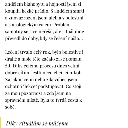
andělem blahobytu a hojnosti jsem si 
koupila hezké prádlo. S andělem smrti 
a znovuzrození jsem ulehla s bolestmi 
a s urologickým čajem. Problém 
samotný se sice neřešil, ale rituál mne 
převedl do doby, kdy se řešení našlo…
Léčení trvalo celý rok, bylo bolestivé i 
drahé a moje tělo začalo zase pomalu 
žít. Díky celému procesu dnes velmi 
dobře cítím, jestli něco chci, či nikoli. 
Za jakou cenu nebo zda vůbec jsem 
ochotná "lekce" podstupovat. Co stojí 
za mou pozornost a zda jsem na 
správném místě. Byla to tvrdá cesta k 
sobě.
Díky rituálům se můžeme 