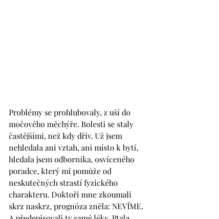
Problémy se prohlubovaly, z uší do 
močového měchýře. Bolesti se staly 
častějšími, než kdy dřív. Už jsem 
nehledala ani vztah, ani místo k bytí, 
hledala jsem odborníka, osvíceného 
poradce, který mi pomůže od 
neskutečných strastí fyzického 
charakteru. Doktoři mne zkoumali 
skrz naskrz, prognóza zněla: NEVÍME. 
A předepisovali ty samé léky. Ptala 