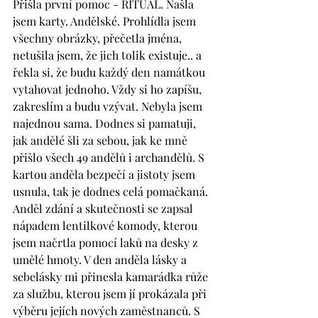
Přišla první pomoc - RITUÁL. Našla 
jsem karty. Andělské. Prohlídla jsem 
všechny obrázky, přečetla jména, 
netušila jsem, že jich tolik existuje.. a 
řekla si, že budu každý den namátkou 
vytahovat jednoho. Vždy si ho zapíšu, 
zakreslím a budu vzývat. Nebyla jsem 
najednou sama. Dodnes si pamatuji, 
jak andělé šli za sebou, jak ke mně 
přišlo všech 49 andělů i archandělů. S 
kartou anděla bezpečí a jistoty jsem 
usnula, tak je dodnes celá pomačkaná. 
Anděl zdání a skutečnosti se zapsal 
nápadem lentilkové komody, kterou 
jsem načrtla pomocí laků na desky z 
umělé hmoty. V den anděla lásky a 
sebelásky mi přinesla kamarádka růže 
za službu, kterou jsem jí prokázala při 
výběru jejích nových zaměstnanců. S 