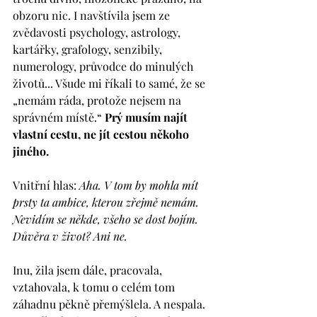
obzoru nic. I navštívila jsem ze 
zvědavosti psychology, astrology, 
kartářky, grafology, senzibily, 
numerology, průvodce do minulých 
životů... Všude mi říkali to samé, že se 
„nemám ráda, protože nejsem na 
správném místě.“ 
Prý musím najít 
vlastní cestu, ne jít cestou někoho 
jiného.
Vnitřní hlas: 
Aha. V tom by mohla mít 
prsty ta ambice, kterou zřejmě nemám. 
Nevidím se někde, všeho se dost bojím. 
Důvěra v život? Ani ne.
Inu, žila jsem dále, pracovala, 
vztahovala, k tomu o celém tom 
záhadnu pěkně přemýšlela. A nespala. 