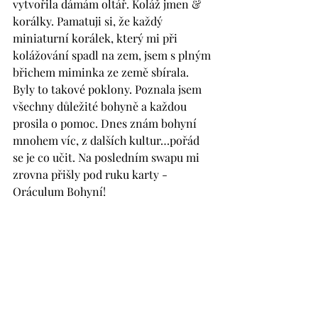
vytvořila dámám oltář. Koláž jmen & 
korálky. Pamatuji si, že každý 
miniaturní korálek, který mi při 
kolážování spadl na zem, jsem s plným 
břichem miminka ze země sbírala. 
Byly to takové poklony. Poznala jsem 
všechny důležité bohyně a každou 
prosila o pomoc. Dnes znám bohyní 
mnohem víc, z dalších kultur…pořád 
se je co učit. Na posledním swapu mi 
zrovna přišly pod ruku karty - 
Oráculum Bohyní!