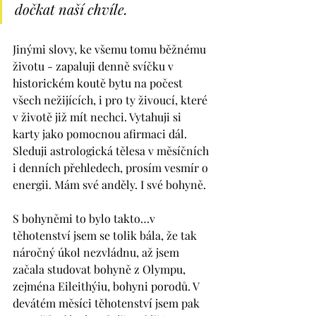
dočkat naší chvíle.
Jinými slovy, ke všemu tomu běžnému 
životu - zapaluji denně svíčku v 
historickém koutě bytu na počest 
všech nežijících, i pro ty živoucí, které 
v životě již mít nechci. Vytahuji si 
karty jako pomocnou afirmaci dál. 
Sleduji astrologická tělesa v měsíčních 
i denních přehledech, prosím vesmír o 
energii. Mám své anděly. I své bohyně. 
S bohyněmi to bylo takto…v 
těhotenství jsem se tolik bála, že tak 
náročný úkol nezvládnu, až jsem 
začala studovat bohyně z Olympu, 
zejména Eileithýiu, bohyni porodů. V 
devátém měsíci těhotenství jsem pak 