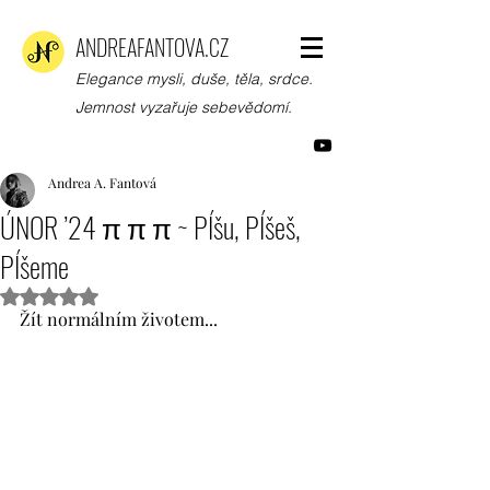
ANDREAFANTOVA.CZ
Elegance mysli, duše, těla, srdce.
Jemnost vyzařuje sebevědomí.
Andrea A. Fantová
ÚNOR ’24 π π π ~ PÍšu, PÍšeš,
PÍšeme
Hodnoceno NaN z 5 hvězdiček.
Žít normálním životem...