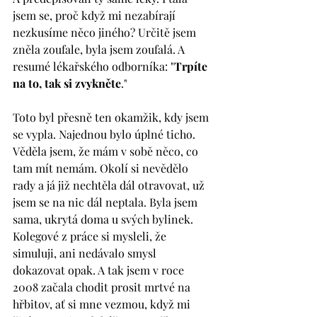
jsem se, proč když mi nezabírají 
nezkusíme něco jiného? Určitě jsem 
zněla zoufale, byla jsem zoufalá. A 
resumé lékařského odborníka: "
Trpíte 
na to, tak si zvykněte
."
Toto byl přesně ten okamžik, kdy jsem 
se vypla. Najednou bylo úplné ticho. 
Věděla jsem, že mám v sobě něco, co 
tam mít nemám. Okolí si nevědělo 
rady a já již nechtěla dál otravovat, už 
jsem se na nic dál neptala. Byla jsem 
sama, ukrytá doma u svých bylinek. 
Kolegové z práce si mysleli, že 
simuluji, ani nedávalo smysl 
dokazovat opak. A tak jsem v roce 
2008 začala chodit prosit mrtvé na 
hřbitov, ať si mne vezmou, když mi 