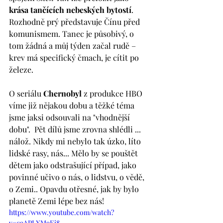
krása tančících nebeských bytostí
. 
Rozhodně prý představuje Čínu před 
komunismem. Tanec je působivý, o 
tom žádná a můj týden začal rudě – 
krev má specifický čmach, je cítit po 
železe.
O seriálu 
Chernobyl
 z produkce HBO 
víme již nějakou dobu a těžké téma 
jsme jaksi odsouvali na "vhodnější 
dobu".  Pět dílů jsme zrovna shlédli ... 
nálož. Nikdy mi nebylo tak úzko, líto 
lidské rasy, nás... Mělo by se pouštět 
dětem jako odstrašující případ, jako 
povinné učivo o nás, o lidstvu, o vědě, 
o Zemi.. Opavdu otřesné, jak by bylo 
planetě Zemi lépe bez nás!
https://www.youtube.com/watch?
v=s9APLXM9Ei8