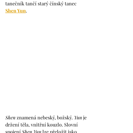
tanečník tančí starý čínský tanec 
Shen Yun
. 
Shen 
znamená nebeský, božský. 
Yun 
je 
držení těla, vnitřní kouzlo. Slovní 
spojení 
Shen Yun
 lze přeložit jako 