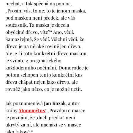
nechat, a tak spěchá na pomoc. 
„Prosím vás, to ne: to je jenom maska, 
pod maskou není předek, ale váš 
současník. Ta maska je docela 
obyčejné dřevo, víte?“ Ano, vědí. 
Samozřejmě, že vědí. Všichni vědí, že 
dřevo je na nějaké rovině jen dřevo. 
Ale je-li toto konkrétní dřevo maskou, 
je vyňato z pragmatického 
každodenního počínání. Domorodec je 
potom schopen tento konkrétní kus 
dřeva chápat nejen jako dřevo, ale 
rovněž jako něco, co je možné uctít. 
Jak poznamenává 
Jan Kozák
, autor 
knihy 
Monomýtus
: „Pravdou o masce 
je poznání, že ‚duch předka‘ není 
ukrytý za ní, ale nachází se v masce 
jako takové.“ 