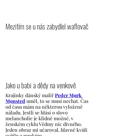
Mezitím se u nás zabydlel waflovač
Jako u babi a dědy na venkově
Krajinky dánský malíř 
Peder Mørk 
Mønsted
 uměl, to se musí nechat. Čas 
od času mám na některou vyloženě 
náladu. Jestli se hlásí o slovo 
melancholie je klidně možné, v 
ženském cyklu Vědmy nic divného. 
Jeden obraz mi učaroval, hlavně kvůli 
světlu a mrakům.