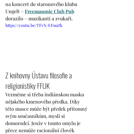
na koncert do staronového klubu 
Ungelt – 
Freemasonic Club Pub
dorazilo – muzikanti a zvukaři. 
https://youtu.be/TFvX-EFu9Zk
Z knihovny Ústavu filosofie a 
religionistiky FFUK
Vezměme si třeba indiánskou masku 
nějakého kmenového předka. Díky 
této masce může být předek přítomný 
svým současníkům, myslí si 
domorodci. Jenže v tomto omylu je 
přece nemůže racionální člověk 