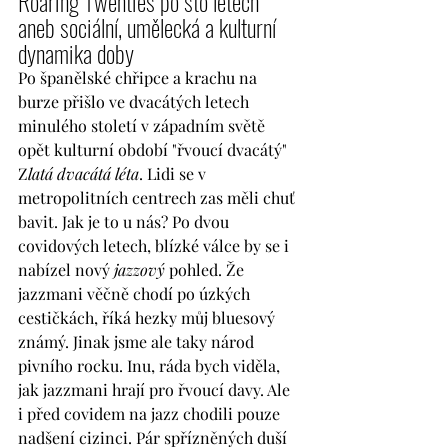
Roaring Twenties po sto letech 
aneb sociální, umělecká a kulturní 
dynamika doby
Po španělské chřipce a krachu na 
burze přišlo ve dvacátých letech 
minulého století v západním světě 
opět kulturní období "řvoucí dvacátý" 
Z
latá dvacátá léta
. Lidi se v 
metropolitních centrech zas měli chuť 
bavit. Jak je to u nás? Po dvou 
covidových letech, blízké válce by se i 
nabízel nový 
jazzový
 pohled. Že 
jazzmani věčně chodí po úzkých 
cestičkách, říká hezky můj bluesový 
známý. Jinak jsme ale taky národ 
pivního rocku. Inu, ráda bych viděla, 
jak jazzmani hrají pro řvoucí davy. Ale 
i před covidem na jazz chodili pouze 
nadšení cizinci. Pár spřízněných duší 