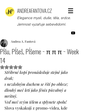
ANDREAFANTOVA.CZ
Elegance mysli, duše, těla, srdce.
Jemnost vyzařuje sebevědomí.
Andrea A. Fantová
PÍšu, PÍšeš, PÍšeme ~ π π π ~ Week
14
Hodnoceno NaN z 5 hvězdiček.
Stříbrné kopí pronásleduje stejně jako 
drak; 
s nezdolným duchem se řítí po obloze; 
dlouhý meč letí jako fénix půvabný a 
mrštný.
Veď meč svým tělem a splynete spolu!   
Slova vyskakují z promo-videa, kde 