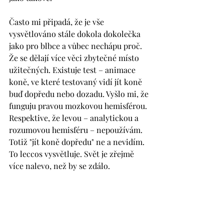
Často mi připadá, že je vše 
vysvětlováno stále dokola dokolečka 
jako pro blbce a vůbec nechápu proč. 
Že se dělají více věci zbytečné místo 
užitečných. Existuje test – animace 
koně, ve které testovaný vidí jít koně 
buď dopředu nebo dozadu. Vyšlo mi, že 
funguju pravou mozkovou hemisférou. 
Respektive, že levou – analytickou a 
rozumovou hemisféru – nepoužívám. 
Totiž "jít koně dopředu" ne a nevidím. 
To leccos vysvětluje. Svět je zřejmě 
více nalevo, než by se zdálo. 
Barvím si albínské řasy a obočí, abych 
nevypadala nemocně, jako bledule. 
Člověk bez pigmentu je takový 