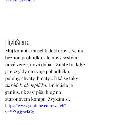
HighSierra
Můj kompík musel k doktorovi. Ne na 
běžnou prohlídku, ale nový systém, 
nové verze, nová doba... Znáte to, když 
jste zvyklý na svoje pohodlíčko, 
polohy, chvaty, hmaty... říká se taky 
smrádek, ale teplíčko
. Dr. Máslo je 
génius, už zas’ píšu blog na 
staronovém kompu. Zvykám si.
https://www.youtube.com/watch?
v=Y2Z5QyxrKCg